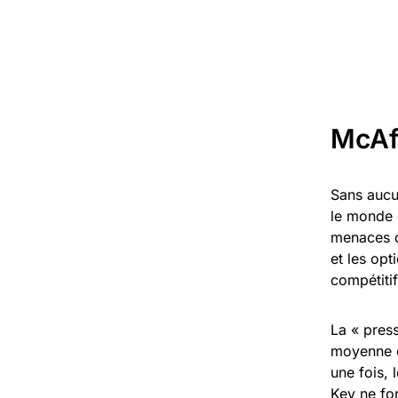
McAfe
Sans aucu
le monde d
menaces d
et les opt
compétitif
La « press
moyenne e
une fois, 
Key ne fon