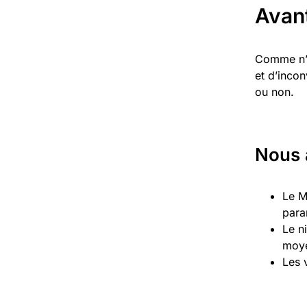
Avan
Comme n’i
et d’inco
ou non.
Nous 
Le Mc
para
Le n
moy
Les 