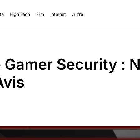
te
High Tech
Film
Internet
Autre
Gamer Security : N
Avis