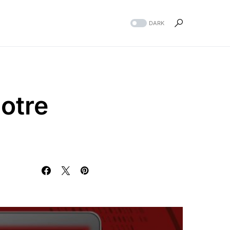
DARK
otre