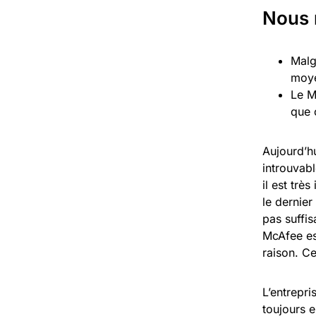
Nous 
Malg
moye
Le M
que 
Aujourd’hu
introuvabl
il est trè
le dernie
pas suffis
McAfee est
raison. Ce
L’entrepri
toujours e