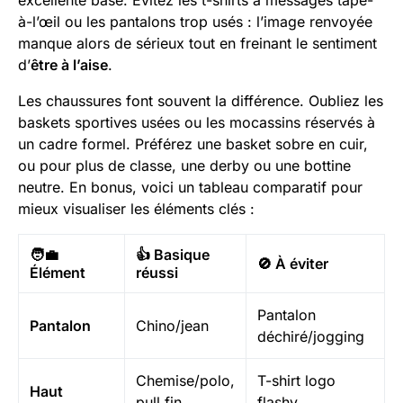
excellente base. Évitez les t-shirts à messages tape-
à-l’œil ou les pantalons trop usés : l’image renvoyée
manque alors de sérieux tout en freinant le sentiment
d’
être à l’aise
.
Les chaussures font souvent la différence. Oubliez les
baskets sportives usées ou les mocassins réservés à
un cadre formel. Préférez une basket sobre en cuir,
ou pour plus de classe, une derby ou une bottine
neutre. En bonus, voici un tableau comparatif pour
mieux visualiser les éléments clés :
🧑‍💼
👍 Basique
🚫 À éviter
Élément
réussi
Pantalon
Pantalon
Chino/jean
déchiré/jogging
Chemise/polo,
T-shirt logo
Haut
pull fin
flashy